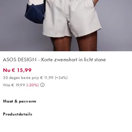
ASOS DESIGN - Korte zwemshort in licht stone
Nu € 15,99
Nu € 15,99. 30 dagen beste prijs € 11,99 (+34%). Was € 19,99. 
30 dagen beste prijs € 11,99
(
+34%
)
Was € 19,99
(
-20%
)
Maat & pasvorm
Productdetails