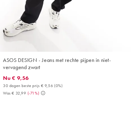
ASOS DESIGN - Jeans met rechte pijpen in niet-
vervagend zwart
Nu € 9,56
Nu € 9,56. 30 dagen beste prijs € 9,56 (0%). Was € 32,99. (-71
30 dagen beste prijs € 9,56
(
0%
)
Was € 32,99
(
-71%
)