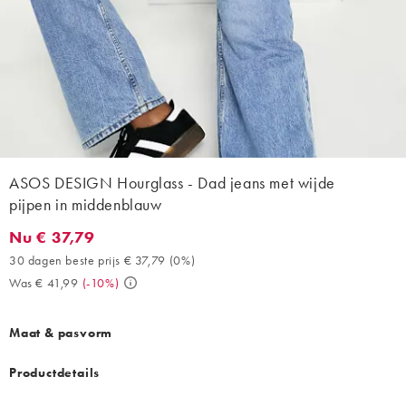
ASOS DESIGN Hourglass - Dad jeans met wijde
pijpen in middenblauw
Nu € 37,79
Nu € 37,79. 30 dagen beste prijs € 37,79 (0%). Was € 41,99. (-
30 dagen beste prijs € 37,79
(
0%
)
Was € 41,99
(
-10%
)
Maat & pasvorm
Productdetails