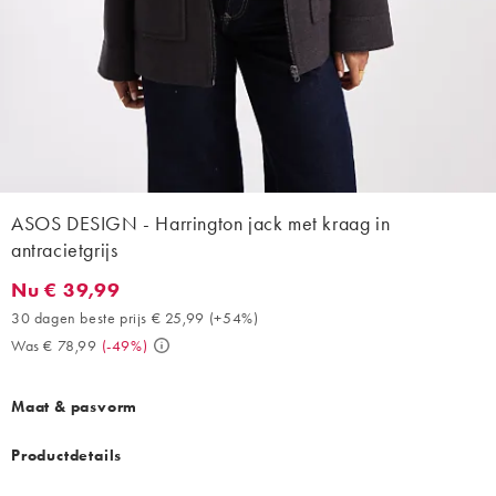
ASOS DESIGN - Harrington jack met kraag in
antracietgrijs
Nu € 39,99
Nu € 39,99. 30 dagen beste prijs € 25,99 (+54%). Was € 78,99.
30 dagen beste prijs € 25,99
(
+54%
)
Was € 78,99
(
-49%
)
Maat & pasvorm
Productdetails