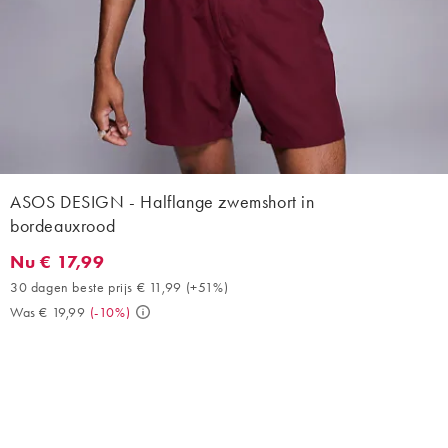
ASOS DESIGN - Halflange zwemshort in
bordeauxrood
Nu € 17,99
Nu € 17,99. 30 dagen beste prijs € 11,99 (+51%). Was € 19,99. (
30 dagen beste prijs € 11,99
(
+51%
)
Was € 19,99
(
-10%
)