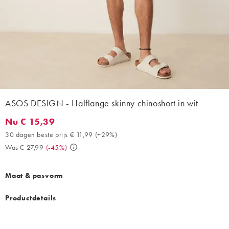
ASOS DESIGN - Halflange skinny chinoshort in wit
Nu € 15,39
Nu € 15,39. 30 dagen beste prijs € 11,99 (+29%). Was € 27,99. 
30 dagen beste prijs € 11,99
(
+29%
)
Was € 27,99
(
-45%
)
Maat & pasvorm
Productdetails