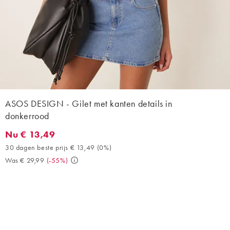
ASOS DESIGN - Gilet met kanten details in
donkerrood
Nu € 13,49
Nu € 13,49. 30 dagen beste prijs € 13,49 (0%). Was € 29,99. (-
30 dagen beste prijs € 13,49
(
0%
)
Was € 29,99
(
-55%
)