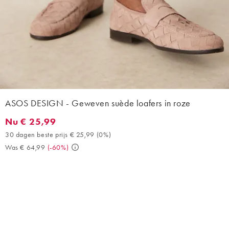
ASOS DESIGN - Geweven suède loafers in roze
Nu € 25,99
Nu € 25,99. 30 dagen beste prijs € 25,99 (0%). Was € 64,99. (
30 dagen beste prijs € 25,99
(
0%
)
Was € 64,99
(
-60%
)