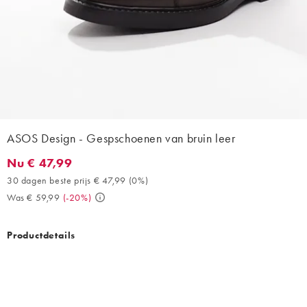
ASOS Design - Gespschoenen van bruin leer
Nu € 47,99
Nu € 47,99. 30 dagen beste prijs € 47,99 (0%). Was € 59,99. (-
30 dagen beste prijs € 47,99
(
0%
)
Was € 59,99
(
-20%
)
Productdetails