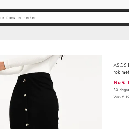
ASOS D
rok me
Nu € 
Nu € 13
30 dagen
Was € 1