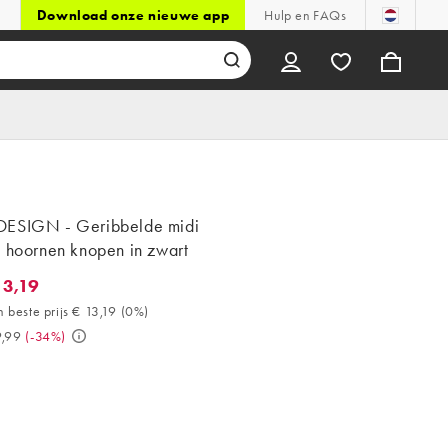
Download onze nieuwe app
Hulp en FAQs
ESIGN - Geribbelde midi
t hoornen knopen in zwart
13,19
,19. 30 dagen beste prijs € 13,19 (0%). Was € 19,99. (-34%)
 beste prijs € 13,19
(
0%
)
9,99
(
-34%
)