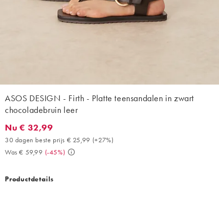
ASOS DESIGN - Firth - Platte teensandalen in zwart
chocoladebruin leer
Nu € 32,99
Nu € 32,99. 30 dagen beste prijs € 25,99 (+27%). Was € 59,99.
30 dagen beste prijs € 25,99
(
+27%
)
Was € 59,99
(
-45%
)
Productdetails