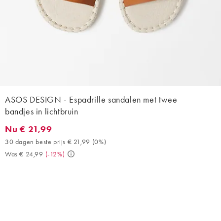
ASOS DESIGN - Espadrille sandalen met twee
bandjes in lichtbruin
Nu € 21,99
Nu € 21,99. 30 dagen beste prijs € 21,99 (0%). Was € 24,99. (-
30 dagen beste prijs € 21,99
(
0%
)
Was € 24,99
(
-12%
)