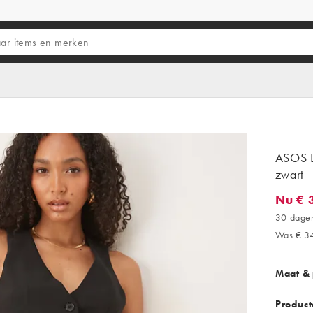
ASOS D
zwart
Nu € 
Nu € 31
30 dagen
Was € 3
Maat &
Product