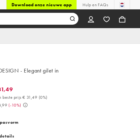
Download onze nieuwe app
Hulp en FAQs
ESIGN - Elegant gilet in
31,49
,49. 30 dagen beste prijs € 31,49 (0%). Was € 34,99. (-10%)
 beste prijs € 31,49
(
0%
)
4,99
(
-10%
)
 pasvorm
details