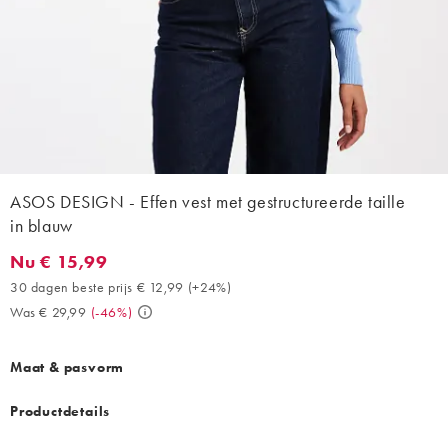
ASOS DESIGN - Effen vest met gestructureerde taille
in blauw
Nu € 15,99
Nu € 15,99. 30 dagen beste prijs € 12,99 (+24%). Was € 29,99. 
30 dagen beste prijs € 12,99
(
+24%
)
Was € 29,99
(
-46%
)
Maat & pasvorm
Productdetails