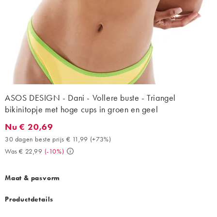
ASOS DESIGN - Dani - Vollere buste - Triangel
bikinitopje met hoge cups in groen en geel
Nu € 20,69
Nu € 20,69. 30 dagen beste prijs € 11,99 (+73%). Was € 22,99. 
30 dagen beste prijs € 11,99
(
+73%
)
Was € 22,99
(
-10%
)
Maat & pasvorm
Productdetails