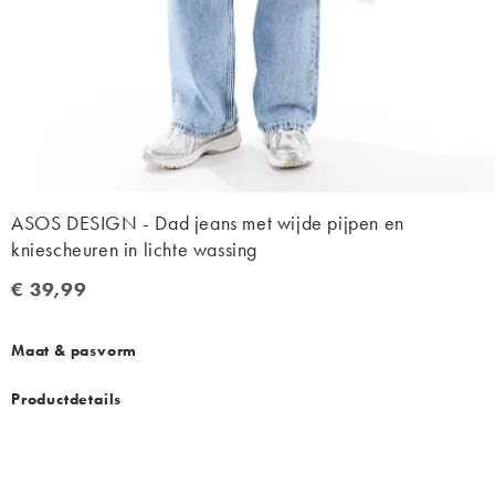
ASOS DESIGN - Dad jeans met wijde pijpen en
kniescheuren in lichte wassing
€ 39,99
€ 39,99
Maat & pasvorm
Productdetails