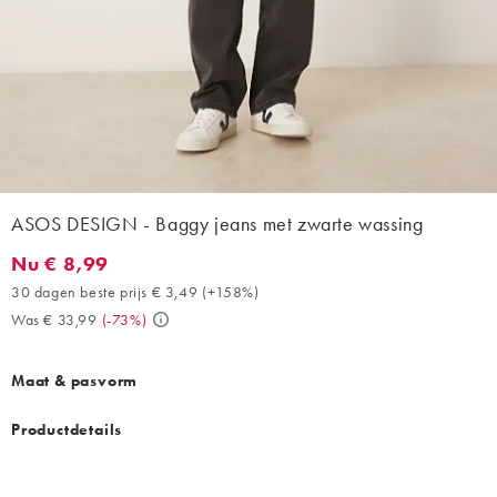
ASOS DESIGN - Baggy jeans met zwarte wassing
Nu € 8,99
Nu € 8,99. 30 dagen beste prijs € 3,49 (+158%). Was € 33,99. 
30 dagen beste prijs € 3,49
(
+158%
)
Was € 33,99
(
-73%
)
Maat & pasvorm
Productdetails