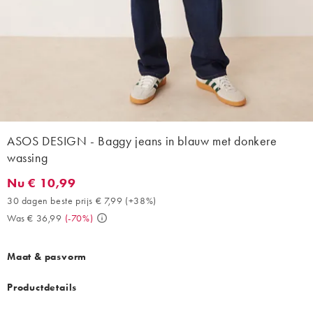
ASOS DESIGN - Baggy jeans in blauw met donkere
wassing
Nu € 10,99
Nu € 10,99. 30 dagen beste prijs € 7,99 (+38%). Was € 36,99. 
30 dagen beste prijs € 7,99
(
+38%
)
Was € 36,99
(
-70%
)
Maat & pasvorm
Productdetails