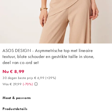
ASOS DESIGN - Asymmetrische top met lineaire
textuur, blote schouder en gestrikte taille in stone,
deel van co-ord set
Nu € 8,99
Nu € 8,99. 30 dagen beste prijs € 6,99 (+29%). Was € 29,99. (-
30 dagen beste prijs € 6,99
(
+29%
)
Was € 29,99
(
-70%
)
Maat & pasvorm
Productdetails