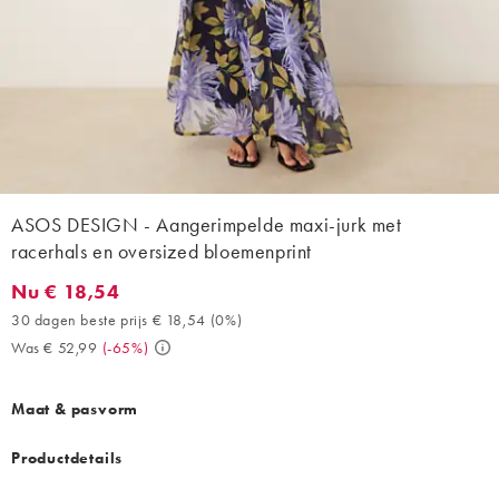
ASOS DESIGN - Aangerimpelde maxi-jurk met
racerhals en oversized bloemenprint
Nu € 18,54
Nu € 18,54. 30 dagen beste prijs € 18,54 (0%). Was € 52,99. (
30 dagen beste prijs € 18,54
(
0%
)
Was € 52,99
(
-65%
)
Maat & pasvorm
Productdetails