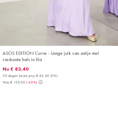
ASOS EDITION Curve - Lange jurk van satijn met
vierkante hals in lila
Nu € 83,40
Nu € 83,40. 30 dagen beste prijs € 83,40 (0%). Was € 139,00. 
30 dagen beste prijs € 83,40
(
0%
)
Was € 139,00
(
-40%
)