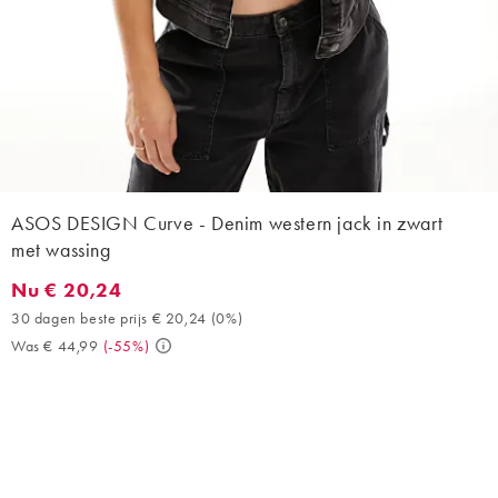
ASOS DESIGN Curve - Denim western jack in zwart
met wassing
Nu € 20,24
Nu € 20,24. 30 dagen beste prijs € 20,24 (0%). Was € 44,99. (
30 dagen beste prijs € 20,24
(
0%
)
Was € 44,99
(
-55%
)