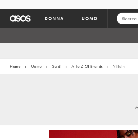
Vai al contenuto principale
DONNA
UOMO
Home
›
Uomo
›
Saldi
›
A To Z Of Brands
›
Villain
M