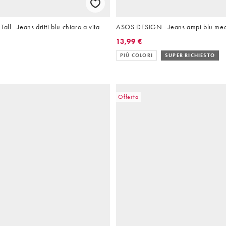
l - Jeans dritti blu chiaro a vita
ASOS DESIGN - Jeans ampi blu me
13,99 €
PIÙ COLORI
SUPER RICHIESTO
Offerta