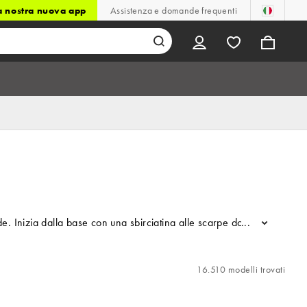
la nostra nuova app
Assistenza e domande frequenti
a dalla base con una sbirciatina alle scarpe donna in saldo: scopri sf
...
16.510 modelli trovati