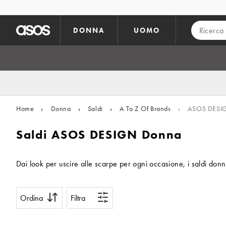
Vai al contenuto principale
DONNA
UOMO
Home
›
Donna
›
Saldi
›
A To Z Of Brands
›
ASOS DESI
Saldi ASOS DESIGN Donna
Dai look per uscire alle scarpe per ogni occasione, i saldi donn
Ordina
Filtra