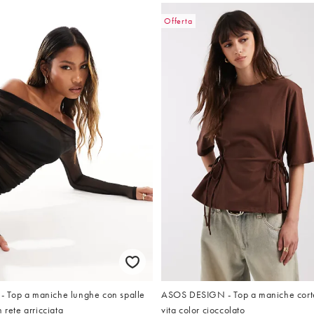
Offerta
 Top a maniche lunghe con spalle
ASOS DESIGN - Top a maniche corte 
 rete arricciata
vita color cioccolato