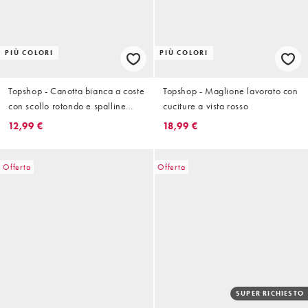
PIÙ COLORI
PIÙ COLORI
Topshop - Canotta bianca a coste
Topshop - Maglione lavorato con
con scollo rotondo e spalline
cuciture a vista rosso
sottili
12,99 €
18,99 €
Offerta
Offerta
SUPER RICHIESTO