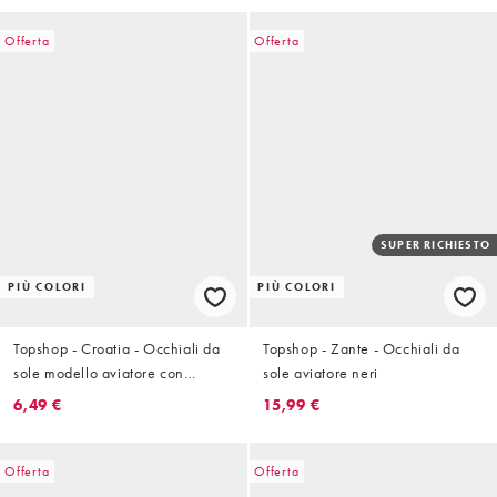
Offerta
Offerta
SUPER RICHIESTO
PIÙ COLORI
PIÙ COLORI
Topshop - Croatia - Occhiali da
Topshop - Zante - Occhiali da
sole modello aviatore con
sole aviatore neri
montatura in metallo color oro
6,49 €
15,99 €
Offerta
Offerta