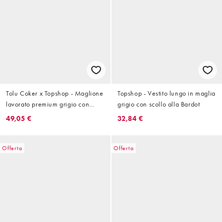
Tolu Coker x Topshop - Maglione
Topshop - Vestito lungo in maglia
lavorato premium grigio con
grigio con scollo alla Bardot
maniche ovoidali in lana
49,05 €
32,84 €
d'agnello grigia
Offerta
Offerta