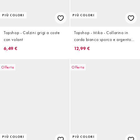
PIÙ COLORI
PIÙ COLORI
Topshop - Calzini grigi a coste
Topshop - Mika - Collarino in
con volant
corda bianco sporco e argento
con pendente a conchiglia
6,49 €
12,99 €
Offerta
Offerta
PIÙ COLORI
PIÙ COLORI