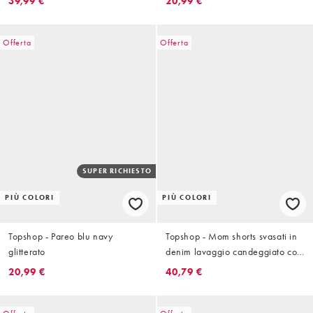
39,99 €
20,99 €
Offerta
Offerta
SUPER RICHIESTO
PIÙ COLORI
PIÙ COLORI
Topshop - Pareo blu navy
Topshop - Mom shorts svasati in
glitterato
denim lavaggio candeggiato con
strappi
20,99 €
40,79 €