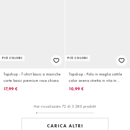
PIÙ COLORI
PIÙ COLORI
Topshop - T-shirt basic a maniche
Topshop - Polo in maglia sottile
corte basic premium rosa chiaro
color avena stretta in vita in
spugna
17,99 €
10,99 €
Hai visualizzato 72 di 3.280 prodotti
CARICA ALTRI