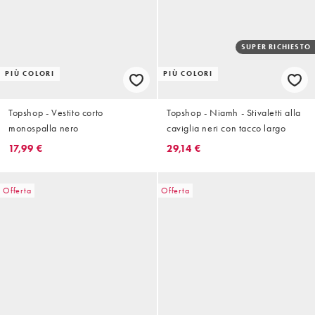
SUPER RICHIESTO
PIÙ COLORI
PIÙ COLORI
Topshop - Vestito corto
Topshop - Niamh - Stivaletti alla
monospalla nero
caviglia neri con tacco largo
17,99 €
29,14 €
Offerta
Offerta