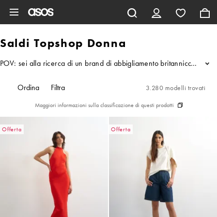
Vai al contenuto principale
Saldi Topshop Donna
POV: sei alla ricerca di un brand di abbigliamento britannico iconic
...
Ordina
Filtra
3.280 modelli trovati
Maggiori informazioni sulla classificazione di questi prodotti
Offerta
Offerta