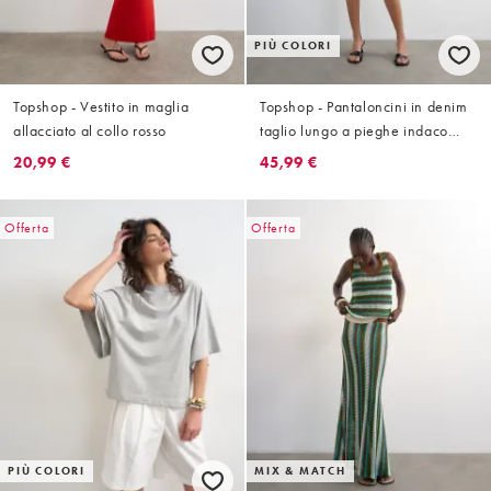
PIÙ COLORI
Topshop - Vestito in maglia
Topshop - Pantaloncini in denim
allacciato al collo rosso
taglio lungo a pieghe indaco
risciacquato
20,99 €
45,99 €
Offerta
Offerta
PIÙ COLORI
MIX & MATCH