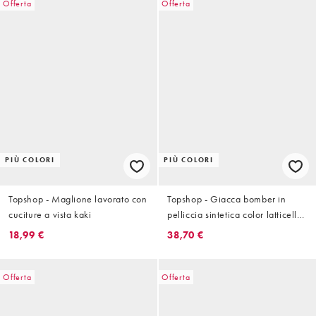
Offerta
Offerta
PIÙ COLORI
PIÙ COLORI
Topshop - Maglione lavorato con
Topshop - Giacca bomber in
cuciture a vista kaki
pelliccia sintetica color latticello
con zip
18,99 €
38,70 €
Offerta
Offerta