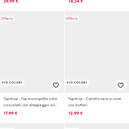
29,99 €
14,24 €
Offerta
Offerta
PIÙ COLORI
PIÙ COLORI
Topshop - Top monospalla color
Topshop - Canotta nera a coste
cioccolato con drappeggio sul
con bottoni
retro
17,99 €
12,99 €