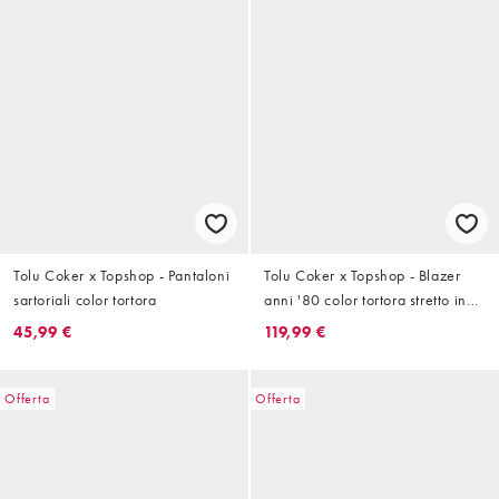
Tolu Coker x Topshop - Pantaloni
Tolu Coker x Topshop - Blazer
sartoriali color tortora
anni '80 color tortora stretto in
vita
45,99 €
119,99 €
Offerta
Offerta