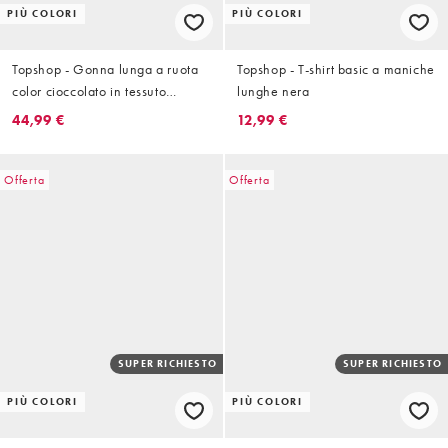
PIÙ COLORI
PIÙ COLORI
Topshop - Gonna lunga a ruota
Topshop - T-shirt basic a maniche
color cioccolato in tessuto
lunghe nera
stropicciato con fusciacca e
44,99 €
12,99 €
allacciatura
Offerta
Offerta
SUPER RICHIESTO
SUPER RICHIESTO
PIÙ COLORI
PIÙ COLORI