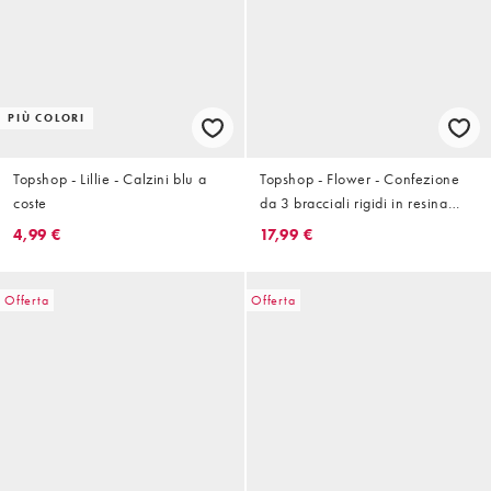
PIÙ COLORI
Topshop - Lillie - Calzini blu a
Topshop - Flower - Confezione
coste
da 3 bracciali rigidi in resina
colore neutro e dorato
4,99 €
17,99 €
Offerta
Offerta