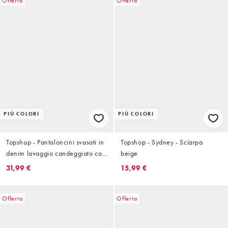
Offerta
Offerta
PIÙ COLORI
PIÙ COLORI
Topshop - Pantaloncini svasati in
Topshop - Sydney - Sciarpa
denim lavaggio candeggiato con
beige
strappi
31,99 €
15,99 €
Offerta
Offerta