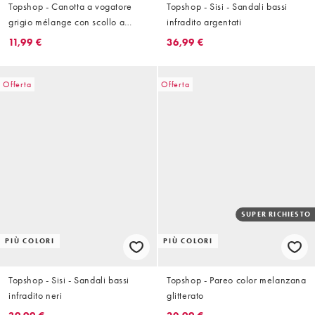
Topshop - Canotta a vogatore
Topshop - Sisi - Sandali bassi
grigio mélange con scollo a
infradito argentati
barchetta
11,99 €
36,99 €
Offerta
Offerta
SUPER RICHIESTO
PIÙ COLORI
PIÙ COLORI
Topshop - Sisi - Sandali bassi
Topshop - Pareo color melanzana
infradito neri
glitterato