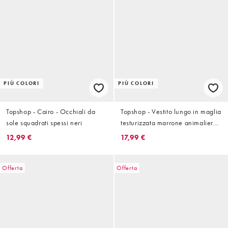
PIÙ COLORI
PIÙ COLORI
Topshop - Cairo - Occhiali da
Topshop - Vestito lungo in maglia
sole squadrati spessi neri
testurizzata marrone animalier
con spalle scoperte e dettaglio
12,99 €
17,99 €
attorcigliato
Offerta
Offerta