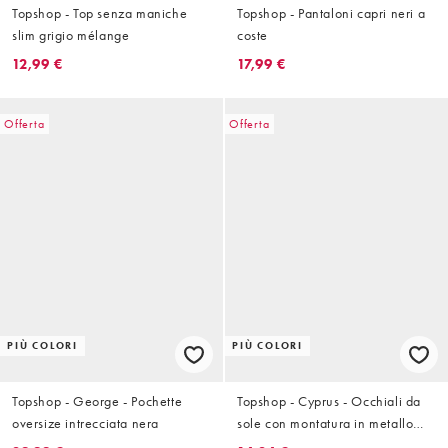
Topshop - Top senza maniche
Topshop - Pantaloni capri neri a
slim grigio mélange
coste
12,99 €
17,99 €
Offerta
Offerta
PIÙ COLORI
PIÙ COLORI
Topshop - George - Pochette
Topshop - Cyprus - Occhiali da
oversize intrecciata nera
sole con montatura in metallo
tonalità oro