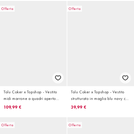
Offerta
Offerta
Tolu Coker x Topshop - Vestito
Tolu Coker x Topshop - Vestito
midi marrone a quadri aperto
strutturato in maglia blu navy con
dietro
maniche ovoidali
109,99 €
39,99 €
Offerta
Offerta