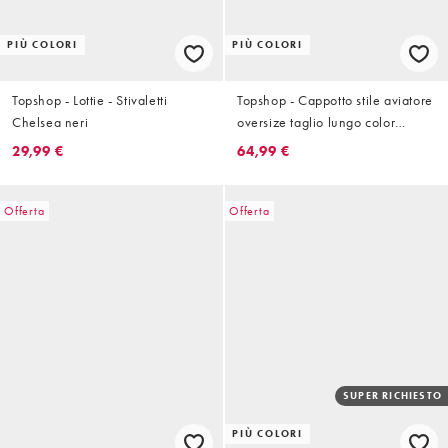
PIÙ COLORI
PIÙ COLORI
Topshop - Lottie - Stivaletti
Topshop - Cappotto stile aviatore
Chelsea neri
oversize taglio lungo color
cioccolato con dettagli in pile
29,99 €
64,99 €
borg
Offerta
Offerta
SUPER RICHIESTO
PIÙ COLORI