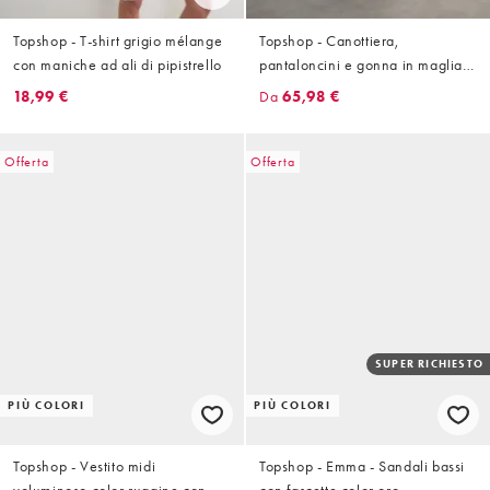
Topshop - T-shirt grigio mélange
Topshop - Canottiera,
con maniche ad ali di pipistrello
pantaloncini e gonna in maglia a
righe multicolore in coordinato
18,99 €
Da
65,98 €
Offerta
Offerta
SUPER RICHIESTO
PIÙ COLORI
PIÙ COLORI
Topshop - Vestito midi
Topshop - Emma - Sandali bassi
voluminoso color ruggine con
con fascette color oro