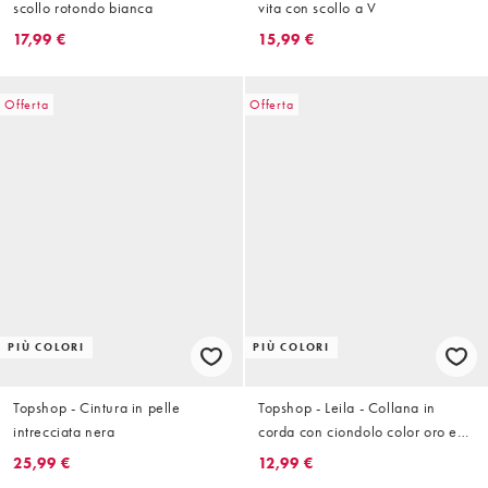
scollo rotondo bianca
vita con scollo a V
17,99 €
15,99 €
Offerta
Offerta
PIÙ COLORI
PIÙ COLORI
Topshop - Cintura in pelle
Topshop - Leila - Collana in
intrecciata nera
corda con ciondolo color oro e
marrone
25,99 €
12,99 €