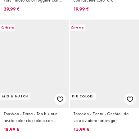
volant
29,99 €
19,99 €
Offerta
Offerta
MIX & MATCH
PIÙ COLORI
Topshop - Tiana - Top bikini a
Topshop - Zante - Occhiali da
fascia color cioccolato con
sole aviatore tartarugati
spalline attorcigliate
18,99 €
15,99 €