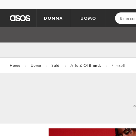
Vai al contenuto principale
DONNA
UOMO
Home
›
Uomo
›
Saldi
›
A To Z Of Brands
›
Plimsoll
M