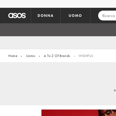
Vai al contenuto principale
DONNA
UOMO
Home
›
Uomo
›
A To Z Of Brands
›
WISHFUL
M