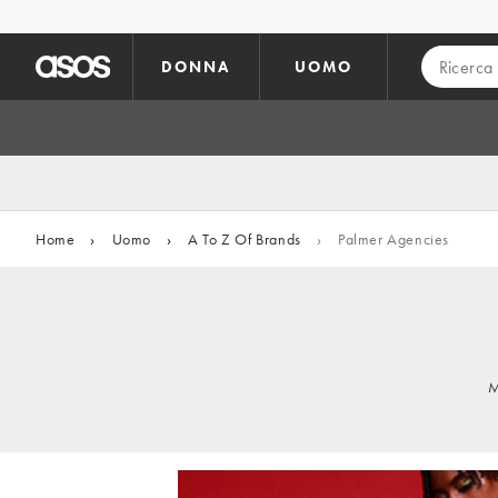
Vai al contenuto principale
DONNA
UOMO
Home
›
Uomo
›
A To Z Of Brands
›
Palmer Agencies
M