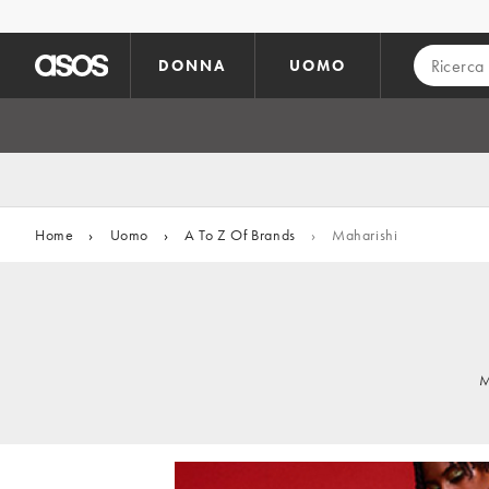
Vai al contenuto principale
DONNA
UOMO
Home
›
Uomo
›
A To Z Of Brands
›
Maharishi
M