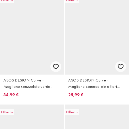
Offerta
Offerta
ASOS DESIGN Curve -
ASOS DESIGN Curve -
Maglione spazzolato verde
Maglione comodo blu a fiori
salvia con stampa a fiori
sfocati
34,99 €
25,99 €
Offerta
Offerta