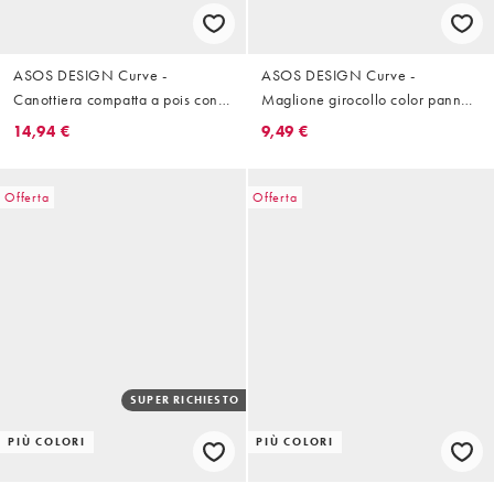
ASOS DESIGN Curve -
ASOS DESIGN Curve -
Canottiera compatta a pois con
Maglione girocollo color panna
scollo squadrato
a coste
14,94 €
9,49 €
Offerta
Offerta
SUPER RICHIESTO
PIÙ COLORI
PIÙ COLORI