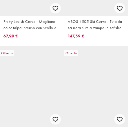
Pretty Lavish Curve - Maglione
ASOS 4505 Ski Curve - Tuta da
color talpa intenso con scollo a V
sci nera slim a zampa in softshell
alto in maglia testurizzata con
con cintura e cappuccio in
67,99 €
147,59 €
polsini elasticizzati in coordinato
pelliccia sintetica
Offerta
Offerta