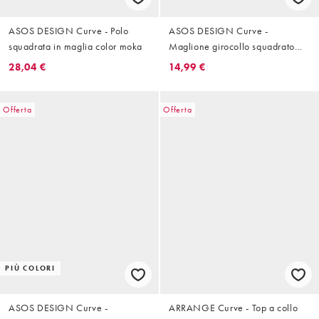
ASOS DESIGN Curve - Polo
ASOS DESIGN Curve -
squadrata in maglia color moka
Maglione girocollo squadrato
rosa con spacco laterale
28,04 €
14,99 €
Offerta
Offerta
PIÙ COLORI
ASOS DESIGN Curve -
ARRANGE Curve - Top a collo