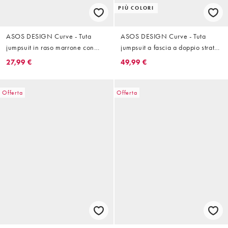
PIÙ COLORI
ASOS DESIGN Curve - Tuta
ASOS DESIGN Curve - Tuta
jumpsuit in raso marrone con
jumpsuit a fascia a doppio strato
spalline sottili e pizzo
marrone con stampa
27,99 €
49,99 €
Offerta
Offerta