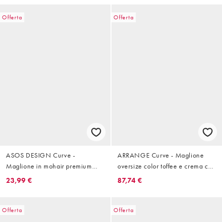
Offerta
Offerta
ASOS DESIGN Curve -
ARRANGE Curve - Maglione
Maglione in mohair premium
oversize color toffee e crema con
color moka con scollo a V e
motivo intarsiato tigrato, fondo
23,99 €
87,74 €
maniche ampie
arrotondato e scollo a V
Offerta
Offerta