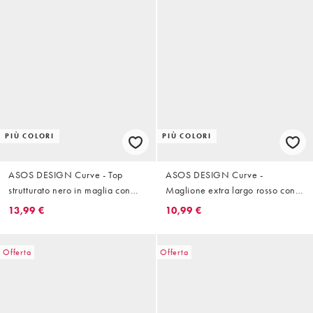
PIÙ COLORI
PIÙ COLORI
ASOS DESIGN Curve - Top
ASOS DESIGN Curve -
strutturato nero in maglia con
Maglione extra largo rosso con
scollo a V
spalla scoperta
13,99 €
10,99 €
Offerta
Offerta