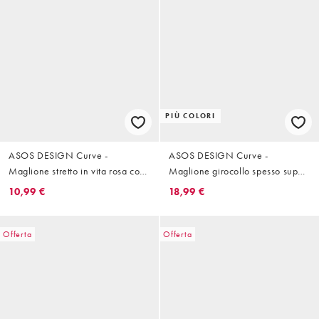
PIÙ COLORI
ASOS DESIGN Curve -
ASOS DESIGN Curve -
Maglione stretto in vita rosa con
Maglione girocollo spesso super
colletto
oversize color bordeaux con orlo
10,99 €
18,99 €
arrotondato
Offerta
Offerta