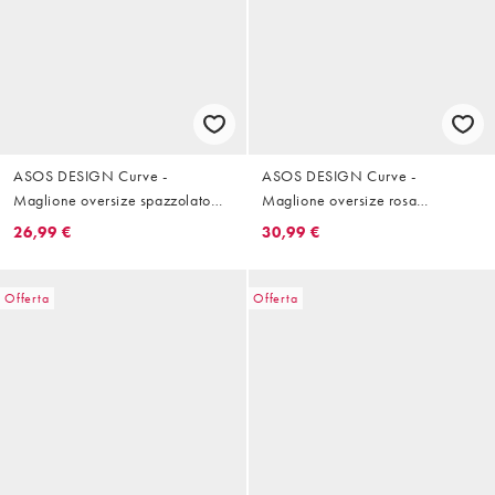
ASOS DESIGN Curve -
ASOS DESIGN Curve -
Maglione oversize spazzolato
Maglione oversize rosa
color cioccolato con scollo a V
spazzolato a righe
26,99 €
30,99 €
Offerta
Offerta