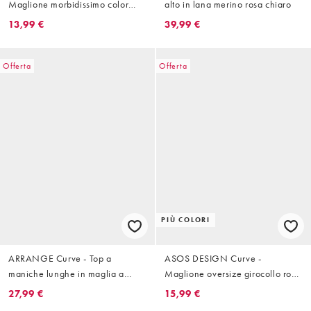
Maglione morbidissimo color
alto in lana merino rosa chiaro
moka con scollo a V e maniche
13,99 €
39,99 €
arricciate
Offerta
Offerta
PIÙ COLORI
ARRANGE Curve - Top a
ASOS DESIGN Curve -
maniche lunghe in maglia a
Maglione oversize girocollo rosa
costine color moka
con fondo arrotondato
27,99 €
15,99 €