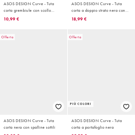
ASOS DESIGN Curve - Tuta
ASOS DESIGN Curve - Tuta
corta grembiule con scollo
corta a doppio strato nera con
rotondo antracite
laccetti
10,99 €
18,99 €
Offerta
Offerta
PIÙ COLORI
ASOS DESIGN Curve - Tuta
ASOS DESIGN Curve - Tuta
corta nera con spalline sottili
corta a portafoglio nera