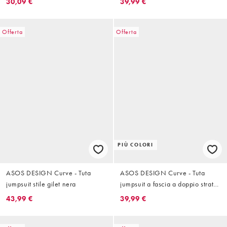
30,09 €
39,99 €
Offerta
Offerta
PIÙ COLORI
ASOS DESIGN Curve - Tuta
ASOS DESIGN Curve - Tuta
jumpsuit stile gilet nera
jumpsuit a fascia a doppio strato
con stampa multicolore
43,99 €
39,99 €