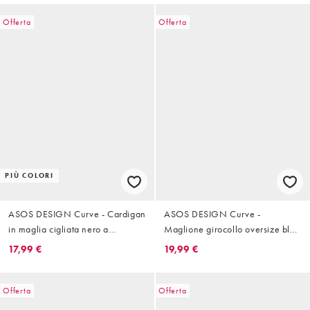
Offerta
Offerta
PIÙ COLORI
ASOS DESIGN Curve - Cardigan
ASOS DESIGN Curve -
in maglia cigliata nero a
Maglione girocollo oversize blu
portafoglio
navy ardesia premium in lana e
17,99 €
19,99 €
lana d'alpaca
Offerta
Offerta