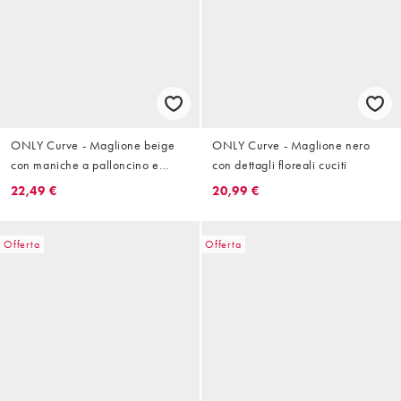
ONLY Curve - Maglione beige
ONLY Curve - Maglione nero
con maniche a palloncino e
con dettagli floreali cuciti
motivo Fair Isle
22,49 €
20,99 €
Offerta
Offerta