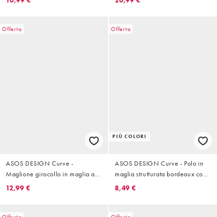
Offerta
Offerta
PIÙ COLORI
ASOS DESIGN Curve -
ASOS DESIGN Curve - Polo in
Maglione girocollo in maglia a
maglia strutturata bordeaux con
trecce color crema con frange
scollo a V
12,99 €
8,49 €