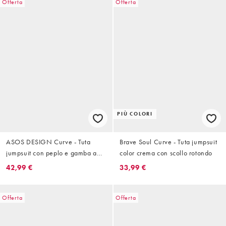
Offerta
Offerta
PIÙ COLORI
ASOS DESIGN Curve - Tuta
Brave Soul Curve - Tuta jumpsuit
jumpsuit con peplo e gamba a
color crema con scollo rotondo
palloncino blu navy
42,99 €
33,99 €
Offerta
Offerta