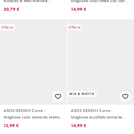
morbido al tatto marrone
Maglione color toffee con carré
cioccolato con scollo a V
sfrangiato
20,79 €
14,99 €
Offerta
Offerta
MIX & MATCH
ASOS DESIGN Curve -
ASOS DESIGN Curve -
Maglione color antracite stretto
Maglione accollato antracite
in vita con spalle imbottite
soffice in coordinato
12,99 €
14,99 €