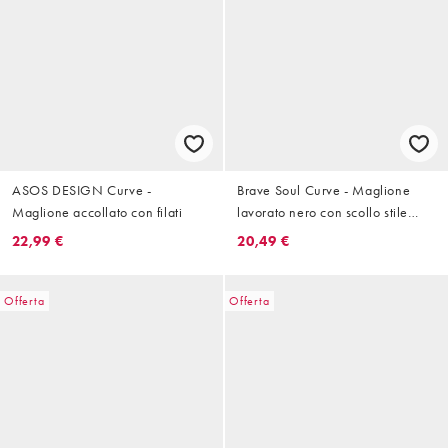
ASOS DESIGN Curve -
Brave Soul Curve - Maglione
Maglione accollato con filati
lavorato nero con scollo stile
polo e maniche ampie
22,99 €
20,49 €
Offerta
Offerta