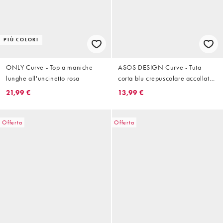
PIÙ COLORI
ONLY Curve - Top a maniche
ASOS DESIGN Curve - Tuta
lunghe all'uncinetto rosa
corta blu crepuscolare accollata
a portafoglio con maniche ad ali
21,99 €
13,99 €
di pipistrello
Offerta
Offerta