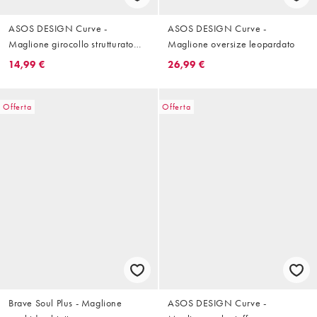
ASOS DESIGN Curve -
ASOS DESIGN Curve -
Maglione girocollo strutturato
Maglione oversize leopardato
blu navy con motivo Fair Isle
14,99 €
26,99 €
Offerta
Offerta
Brave Soul Plus - Maglione
ASOS DESIGN Curve -