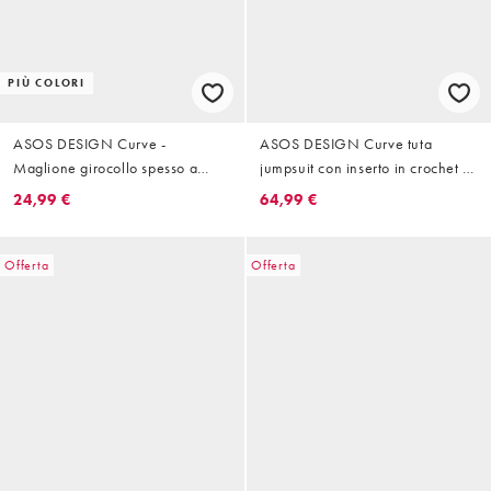
PIÙ COLORI
ASOS DESIGN Curve -
ASOS DESIGN Curve tuta
Maglione girocollo spesso a
jumpsuit con inserto in crochet in
coste color avena
vita nera
24,99 €
64,99 €
Offerta
Offerta