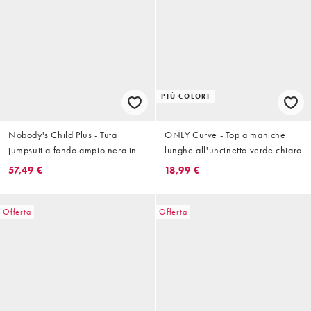
PIÙ COLORI
Nobody's Child Plus - Tuta
ONLY Curve - Top a maniche
jumpsuit a fondo ampio nera in
lunghe all'uncinetto verde chiaro
misto cotone con spalline sottili e
57,49 €
18,99 €
scollo squadrato
Offerta
Offerta