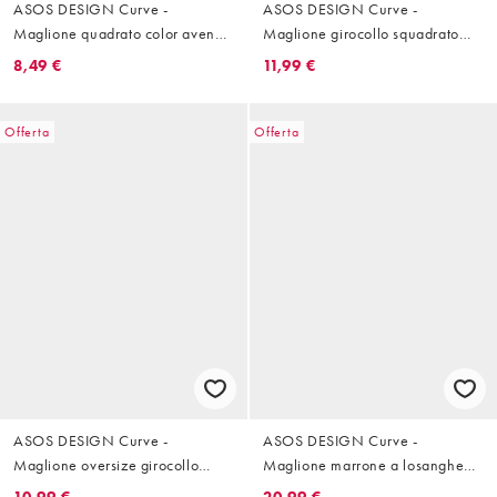
ASOS DESIGN Curve -
ASOS DESIGN Curve -
Maglione quadrato color avena
Maglione girocollo squadrato
con scollo a V e spacco laterale
color prugna con spacco laterale
8,49 €
11,99 €
Offerta
Offerta
ASOS DESIGN Curve -
ASOS DESIGN Curve -
Maglione oversize girocollo
Maglione marrone a losanghe
viola con fondo arrotondato
con scollo decorato
10,99 €
20,99 €