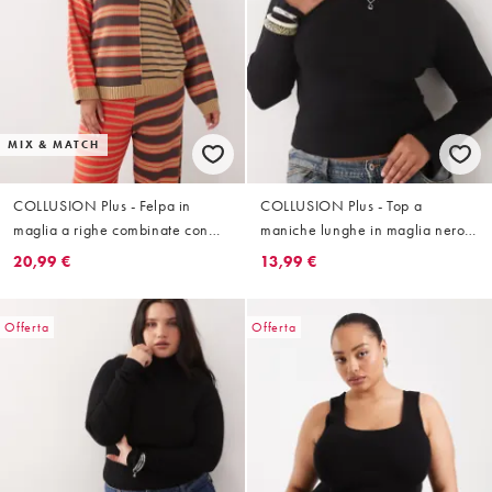
MIX & MATCH
COLLUSION Plus - Felpa in
COLLUSION Plus - Top a
maglia a righe combinate con
maniche lunghe in maglia nero
cappuccio in coordinato
con scollo a barchetta
20,99 €
13,99 €
Offerta
Offerta