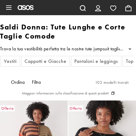
Vai al contenuto principale
Saldi Donna: Tute Lunghe e Corte
Taglie Comode
Trova la tua vestibilità perfetta tra le nostre tute jumpsuit taglie c
...
Vestiti
Cappotti e Giacche
Pantaloni e leggings
Top
Ordina
Filtra
102 modelli trovati
Maggiori informazioni sulla classificazione di questi prodotti
Offerta
Offerta