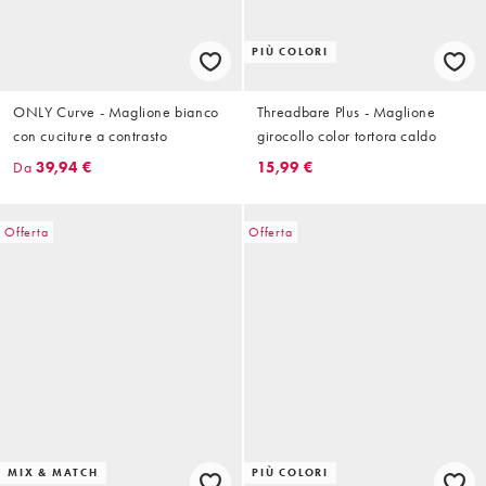
PIÙ COLORI
ONLY Curve - Maglione bianco
Threadbare Plus - Maglione
con cuciture a contrasto
girocollo color tortora caldo
Da
39,94 €
15,99 €
Offerta
Offerta
MIX & MATCH
PIÙ COLORI