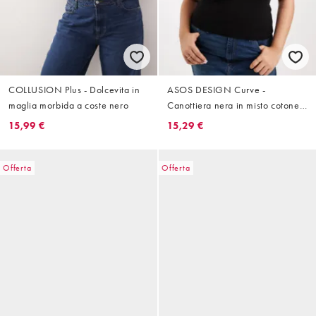
COLLUSION Plus - Dolcevita in
ASOS DESIGN Curve -
maglia morbida a coste nero
Canottiera nera in misto cotone
con scollo rotondo
15,99 €
15,29 €
Offerta
Offerta