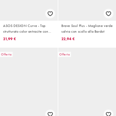
ASOS DESIGN Curve - Top
Brave Soul Plus - Maglione verde
strutturato color antracite con
salvia con scollo alla Bardot
scollo alla Bardot e spalle
21,99 €
22,94 €
scoperte
Offerta
Offerta