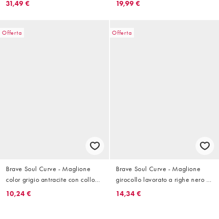
contrasto
31,49 €
19,99 €
Offerta
Offerta
Brave Soul Curve - Maglione
Brave Soul Curve - Maglione
color grigio antracite con collo
girocollo lavorato a righe nero e
stile polo e maniche ampie
bianco
10,24 €
14,34 €