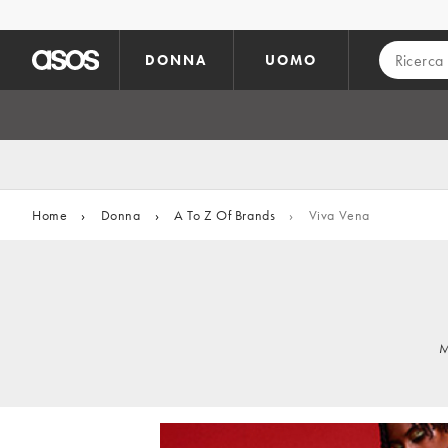
Vai al contenuto principale
DONNA
UOMO
Home
›
Donna
›
A To Z Of Brands
›
Viva Vena
M