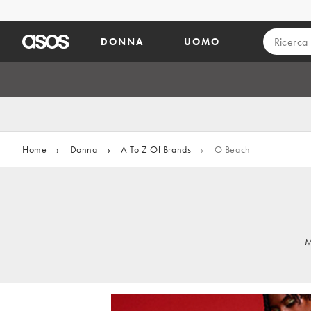
Vai al contenuto principale
DONNA
UOMO
Home
›
Donna
›
A To Z Of Brands
›
O Beach
M