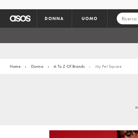
Vai al contenuto principale
DONNA
UOMO
Home
›
Donna
›
A To Z Of Brands
›
My Pet Square
M