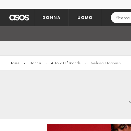
Vai al contenuto principale
DONNA
UOMO
Home
›
Donna
›
A To Z Of Brands
›
Melissa Odabash
M