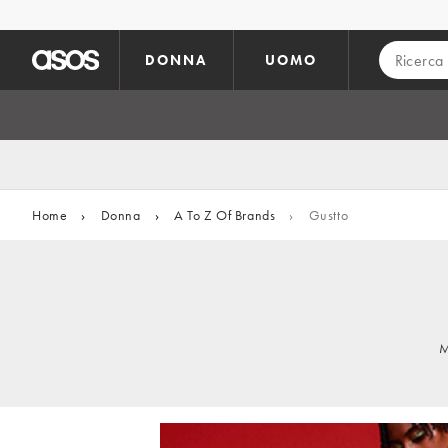
Vai al contenuto principale
DONNA
UOMO
Home
›
Donna
›
A To Z Of Brands
›
Gustto
M