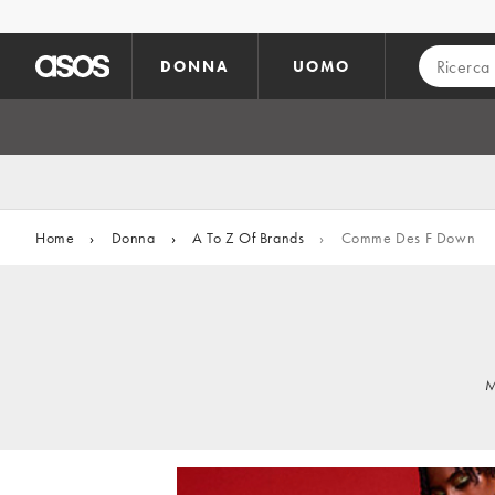
Vai al contenuto principale
DONNA
UOMO
Home
›
Donna
›
A To Z Of Brands
›
Comme Des F Down
M