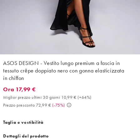
ASOS DESIGN - Vestito lungo premium a fascia in
tessuto crêpe doppiato nero con gonna elasticizzata
in chiffon
Ora 17,99 €
Ora 17,99 €. Miglior prezzo ultimi 30 giorni 10,99 € (+64%). Pre
Miglior prezzo ultimi 30 giorni 10,99 €
(
+64%
)
Prezzo presconto 72,99 €
(
-75%
)
Taglia e vestibilità
Dettagli del prodotto