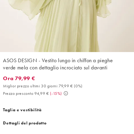
ASOS DESIGN - Vestito lungo in chiffon a pieghe
verde mela con dettaglio incrociato sul davanti
Ora 79,99 €
Ora 79,99 €. Miglior prezzo ultimi 30 giorni 79,99 € (0%). Prezz
Miglior prezzo ultimi 30 giorni 79,99 €
(
0%
)
Prezzo presconto 94,99 €
(
-15%
)
Taglia e vestibilità
Dettagli del prodotto