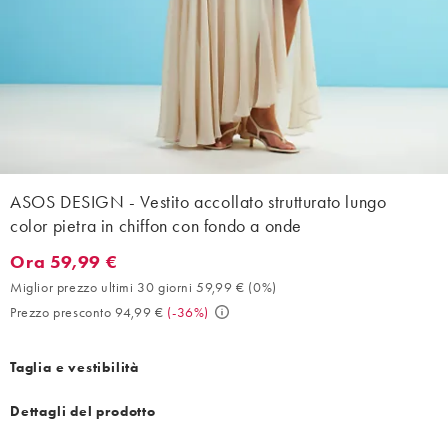
ASOS DESIGN - Vestito accollato strutturato lungo
color pietra in chiffon con fondo a onde
Ora 59,99 €
Ora 59,99 €. Miglior prezzo ultimi 30 giorni 59,99 € (0%). Prezz
Miglior prezzo ultimi 30 giorni 59,99 €
(
0%
)
Prezzo presconto 94,99 €
(
-36%
)
Taglia e vestibilità
Dettagli del prodotto