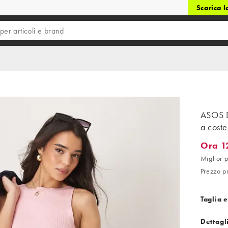
Scarica 
ASOS D
a coste
Ora 1
Ora 12,9
Miglior p
Prezzo p
Taglia e
Dettagl