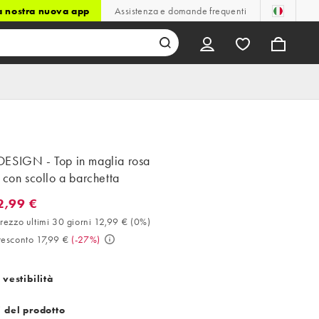
la nostra nuova app
Assistenza e domande frequenti
ESIGN - Top in maglia rosa
 con scollo a barchetta
2,99 €
9 €. Miglior prezzo ultimi 30 giorni 12,99 € (0%). Prezzo prescont
rezzo ultimi 30 giorni 12,99 €
(
0%
)
resconto 17,99 €
(
-27%
)
 vestibilità
i del prodotto