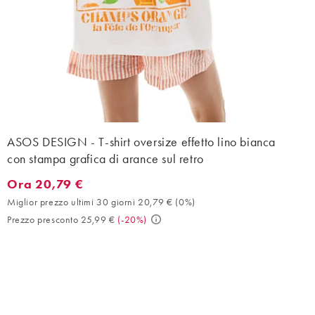
ASOS DESIGN - T-shirt oversize effetto lino bianca
con stampa grafica di arance sul retro
Ora 20,79 €
Ora 20,79 €. Miglior prezzo ultimi 30 giorni 20,79 € (0%). Prez
Miglior prezzo ultimi 30 giorni 20,79 €
(
0%
)
Prezzo presconto 25,99 €
(
-20%
)