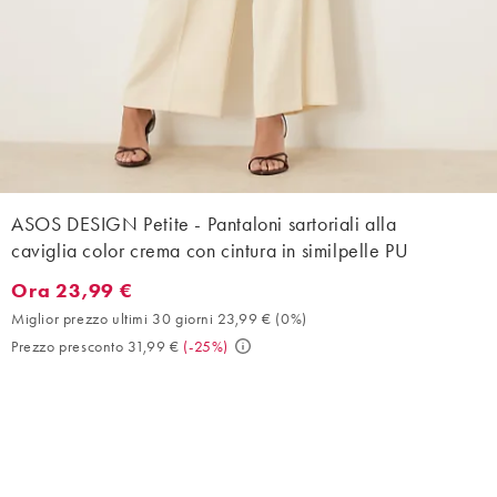
ASOS DESIGN Petite - Pantaloni sartoriali alla
caviglia color crema con cintura in similpelle PU
Ora 23,99 €
Ora 23,99 €. Miglior prezzo ultimi 30 giorni 23,99 € (0%). Prezz
Miglior prezzo ultimi 30 giorni 23,99 €
(
0%
)
Prezzo presconto 31,99 €
(
-25%
)