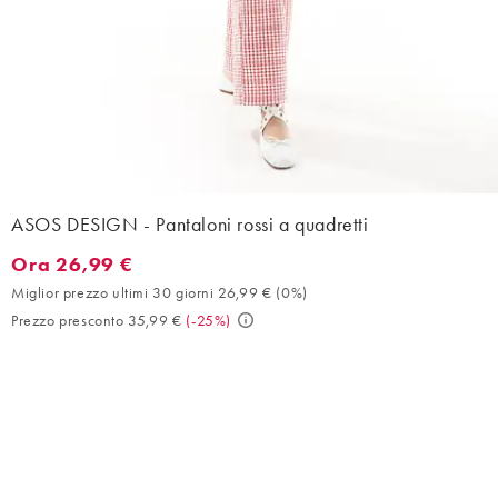
ASOS DESIGN - Pantaloni rossi a quadretti
Ora 26,99 €
Ora 26,99 €. Miglior prezzo ultimi 30 giorni 26,99 € (0%). Prezz
Miglior prezzo ultimi 30 giorni 26,99 €
(
0%
)
Prezzo presconto 35,99 €
(
-25%
)