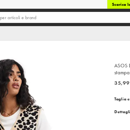
Scarica 
ASOS D
stampa
35,99
35,99 €
Taglia e
Dettagl