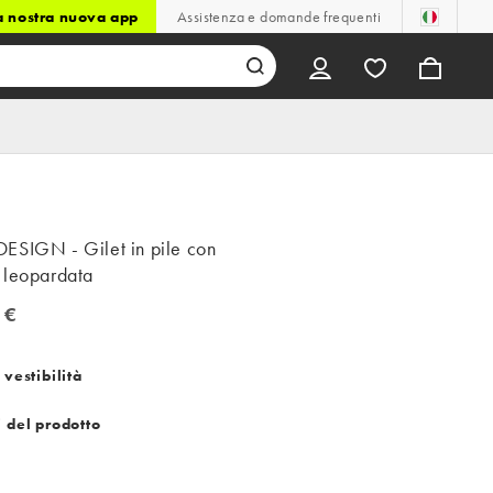
la nostra nuova app
Assistenza e domande frequenti
ESIGN - Gilet in pile con
 leopardata
 €
 vestibilità
i del prodotto