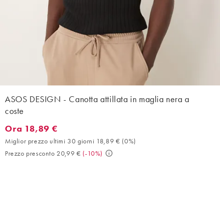
ASOS DESIGN - Canotta attillata in maglia nera a
coste
Ora 18,89 €
Ora 18,89 €. Miglior prezzo ultimi 30 giorni 18,89 € (0%). Prezz
Miglior prezzo ultimi 30 giorni 18,89 €
(
0%
)
Prezzo presconto 20,99 €
(
-10%
)