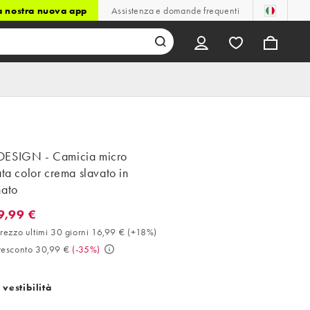
la nostra nuova app
Assistenza e domande frequenti
ESIGN - Camicia micro
ata color crema slavato in
nato
9,99 €
99 €. Miglior prezzo ultimi 30 giorni 16,99 € (+18%). Prezzo presc
rezzo ultimi 30 giorni 16,99 €
(
+18%
)
resconto 30,99 €
(
-35%
)
 vestibilità