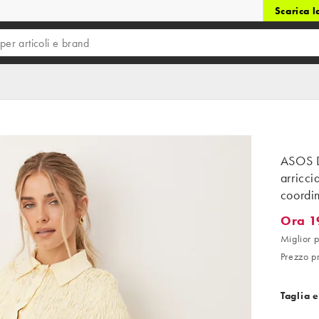
Scarica 
ASOS D
arricci
coordi
Ora 1
Ora 19,
Miglior p
Prezzo p
Taglia e