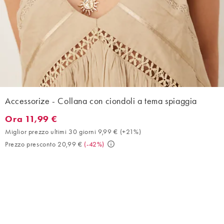
Accessorize - Collana con ciondoli a tema spiaggia
Ora 11,99 €
Ora 11,99 €. Miglior prezzo ultimi 30 giorni 9,99 € (+21%). Prez
Miglior prezzo ultimi 30 giorni 9,99 €
(
+21%
)
Prezzo presconto 20,99 €
(
-42%
)