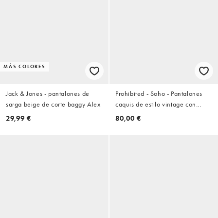
MÁS COLORES
Jack & Jones - pantalones de
Prohibited - Soho - Pantalones
sarga beige de corte baggy Alex
caquis de estilo vintage con
pinzas
29,99 €
80,00 €