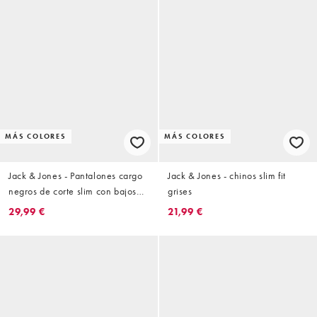
MÁS COLORES
MÁS COLORES
Jack & Jones - Pantalones cargo
Jack & Jones - chinos slim fit
negros de corte slim con bajos
grises
ajustados
29,99 €
21,99 €