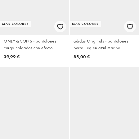
MÁS COLORES
MÁS COLORES
ONLY & SONS - pantalones
adidas Originals - pantalones
cargo holgados con efecto
barrel leg en azul marino
desgastado en beige
39,99 €
85,00 €