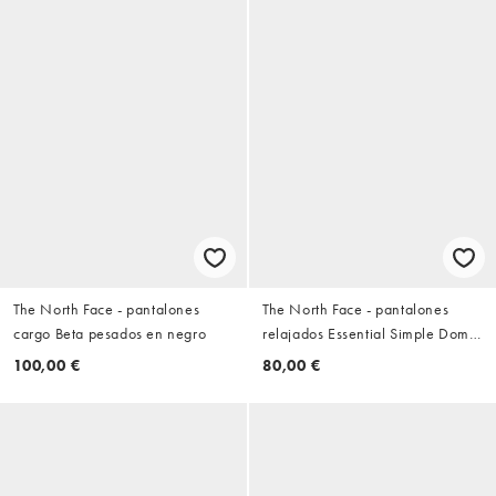
The North Face - pantalones
The North Face - pantalones
cargo Beta pesados en negro
relajados Essential Simple Dome
en gris
100,00 €
80,00 €