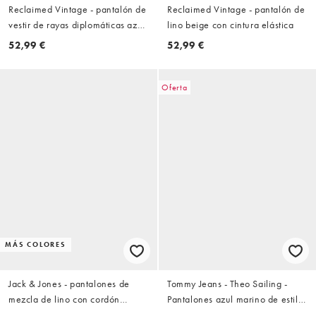
Reclaimed Vintage - pantalón de
Reclaimed Vintage - pantalón de
vestir de rayas diplomáticas azul
lino beige con cintura elástica
marino
52,99 €
52,99 €
Oferta
MÁS COLORES
Jack & Jones - pantalones de
Tommy Jeans - Theo Sailing -
mezcla de lino con cordón
Pantalones azul marino de estilo
ajustable en beige
paracaidista