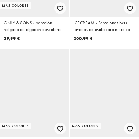
MÁS COLORES
ONLY & SONS - pantalón
ICECREAM - Pantalones beis
holgado de algodón descolorido
lavados de estilo carpintero con
en azul marino
detalle de pespuntes
29,99 €
200,99 €
MÁS COLORES
MÁS COLORES