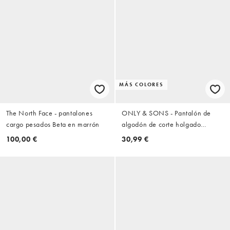
MÁS COLORES
The North Face - pantalones
ONLY & SONS - Pantalón de
cargo pesados Beta en marrón
algodón de corte holgado
tapered en marrón oscuro
100,00 €
30,99 €