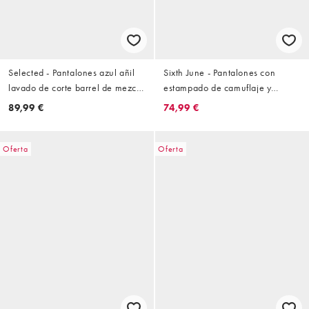
Selected - Pantalones azul añil
Sixth June - Pantalones con
lavado de corte barrel de mezcla
estampado de camuflaje y
de lino
cachemir
89,99 €
74,99 €
Oferta
Oferta