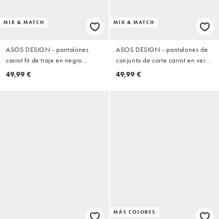
MIX & MATCH
MIX & MATCH
ASOS DESIGN - pantalones
ASOS DESIGN - pantalones de
carrot fit de traje en negro
conjunto de corte carrot en verde
seersucker
oliva seersucker
49,99 €
49,99 €
MÁS COLORES