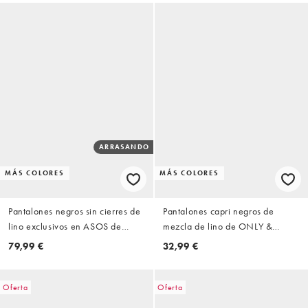
ARRASANDO
MÁS COLORES
MÁS COLORES
Pantalones negros sin cierres de
Pantalones capri negros de
lino exclusivos en ASOS de
mezcla de lino de ONLY &
Weekday
SONS
79,99 €
32,99 €
Oferta
Oferta