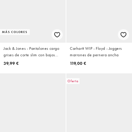
MÁS COLORES
Jack & Jones - Pantalones cargo
Carhartt WIP - Floyd - Joggers
grises de corte slim con bajos
marrones de pernera ancha
ajustados
39,99 €
119,00 €
Oferta