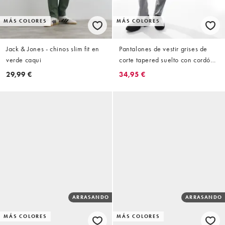
MÁS COLORES
MÁS COLORES
Jack & Jones - chinos slim fit en
Pantalones de vestir grises de
verde caqui
corte tapered suelto con cordón
ajustable de Jack & Jones
29,99 €
34,95 €
ARRASANDO
ARRASANDO
MÁS COLORES
MÁS COLORES