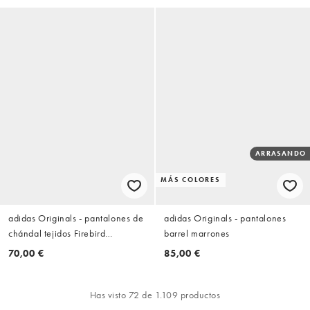
3 rayas de tejido liso
ARRASANDO
MÁS COLORES
adidas Originals - pantalones de
adidas Originals - pantalones
chándal tejidos Firebird
barrel marrones
marrones
70,00 €
85,00 €
Has visto 72 de 1.109 productos