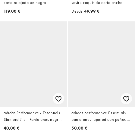
corte relajado en negro
sastre caquis de corte ancho
119,00 €
Desde
49,99 €
adidas Performance - Essentials
adidas performance Essentials
Stanford Lite - Pantalones negros
pantalones tapered con puños y
y blancos básicos de corte
3 bandas en french terry en gris
40,00 €
50,00 €
tapered con bajos abiertos y
jaspeado medio / blanco