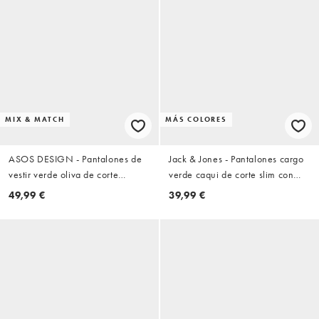
MIX & MATCH
MÁS COLORES
ASOS DESIGN - Pantalones de
Jack & Jones - Pantalones cargo
vestir verde oliva de corte
verde caqui de corte slim con
tapered con textura gofrada
bajos ajustados
49,99 €
39,99 €
(parte de un conjunto)