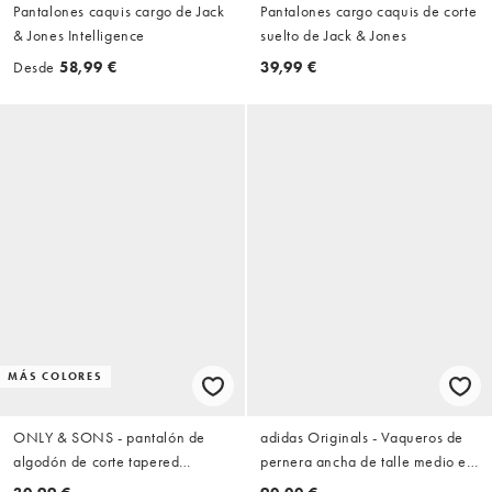
Pantalones caquis cargo de Jack
Pantalones cargo caquis de corte
& Jones Intelligence
suelto de Jack & Jones
Desde
58,99 €
39,99 €
MÁS COLORES
ONLY & SONS - pantalón de
adidas Originals - Vaqueros de
algodón de corte tapered
pernera ancha de talle medio en
holgado en negro
denim negro intenso