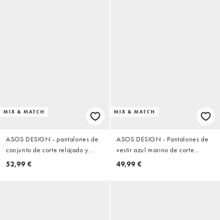
MIX & MATCH
MIX & MATCH
ASOS DESIGN - pantalones de
ASOS DESIGN - Pantalones de
conjunto de corte relajado y
vestir azul marino de corte
tapered en gris claro seersucker
tapered con textura gofrada
52,99 €
49,99 €
(parte de un conjunto)