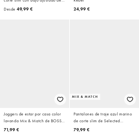
corte slim con bajo ajustado de
Rebel
Jack & Jones Intelligence
Desde
49,99 €
24,99 €
MIX & MATCH
Joggers de estar por casa color
Pantalones de traje azul marino
lavanda Mix & Match de BOSS
de corte slim de Selected
Bodywear
Homme
71,99 €
79,99 €