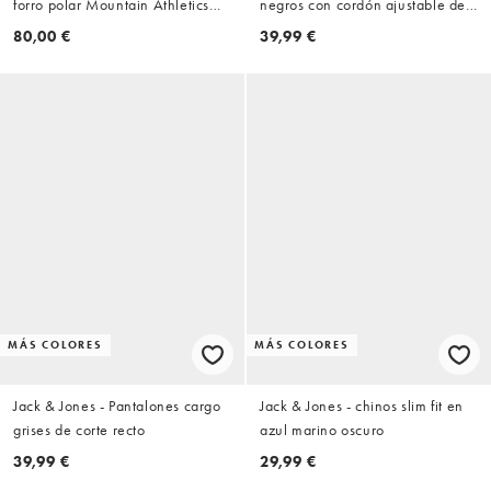
forro polar Mountain Athletics
negros con cordón ajustable de
2.0 en negro
sarga
80,00 €
39,99 €
MÁS COLORES
MÁS COLORES
Jack & Jones - Pantalones cargo
Jack & Jones - chinos slim fit en
grises de corte recto
azul marino oscuro
39,99 €
29,99 €