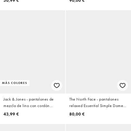
30,99 €
90,00 €
MÁS COLORES
Jack & Jones - pantalones de
The North Face - pantalones
mezcla de lino con cordón
relaxed Essential Simple Dome
ajustable en blanco
en negro
43,99 €
80,00 €