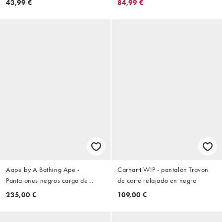
43,99 €
84,99 €
Aape by A Bathing Ape -
Carhartt WIP - pantalón Travon
Pantalones negros cargo de
de corte relajado en negro
corte suelto con estampado de
235,00 €
109,00 €
camuflaje