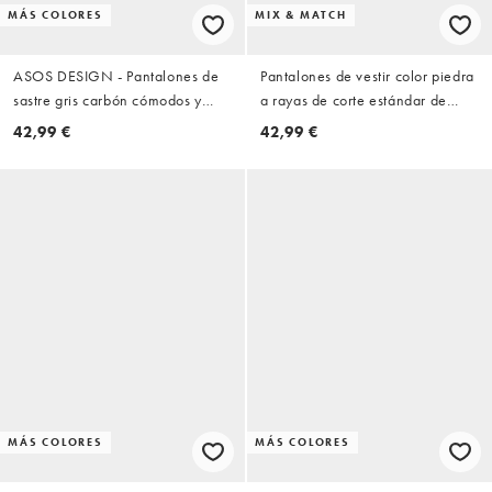
MÁS COLORES
MIX & MATCH
ASOS DESIGN - Pantalones de
Pantalones de vestir color piedra
sastre gris carbón cómodos y
a rayas de corte estándar de
elásticos de pernera ancha con
ASOS DESIGN (parte de un
42,99 €
42,99 €
cinturilla elástica
conjunto)
MÁS COLORES
MÁS COLORES