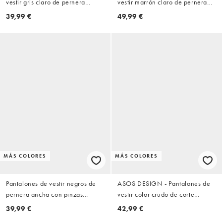
vestir gris claro de pernera
vestir marrón claro de pernera
ancha con pinzas dobles
barrel ancha con patrón de
39,99 €
49,99 €
espiga de mezcla de lana
MÁS COLORES
MÁS COLORES
Pantalones de vestir negros de
ASOS DESIGN - Pantalones de
pernera ancha con pinzas
vestir color crudo de corte
delanteras de ASOS DESIGN
tapered extragrande con pinzas
39,99 €
42,99 €
de sarga