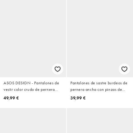
ASOS DESIGN - Pantalones de
Pantalones de sastre burdeos de
vestir color crudo de pernera
pernera ancha con pinzas de
barrel de pana
ASOS DESIGN
49,99 €
39,99 €