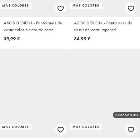
MÁS COLORES
MÁS COLORES
ASOS DESIGN - Pantalones de
ASOS DESIGN - Pantalones de
vestir color piedra de corte
vestir de corte tapered
tapered con cinturilla elástica
39,99 €
34,99 €
FlexMax™
ARRASANDO
MÁS COLORES
MÁS COLORES