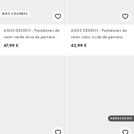
MÁS COLORES
ASOS DESIGN - Pantalones de
ASOS DESIGN - Pantalones de
vestir verde oliva de pernera
vestir color crudo de pernera
ancha con pinzas
suelta de sarga
47,99 €
42,99 €
ARRASANDO