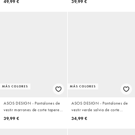
49,99 €
39,99 €
texturizado
MÁS COLORES
MÁS COLORES
ASOS DESIGN - Pantalones de
ASOS DESIGN - Pantalones de
vestir marrones de corte tapered
vestir verde salvia de corte
con cinturilla elástica FlexMax™
tapered holgado con pinzas
39,99 €
34,99 €