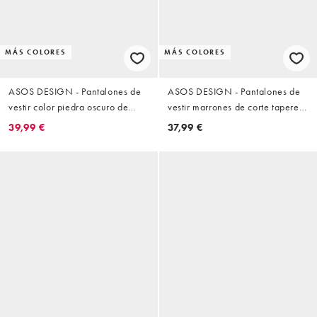
MÁS COLORES
MÁS COLORES
ASOS DESIGN - Pantalones de
ASOS DESIGN - Pantalones de
vestir color piedra oscuro de
vestir marrones de corte tapered
pernera barrel con cinturón de
holgado de tejido efecto lino
39,99 €
37,99 €
tejido efecto lino