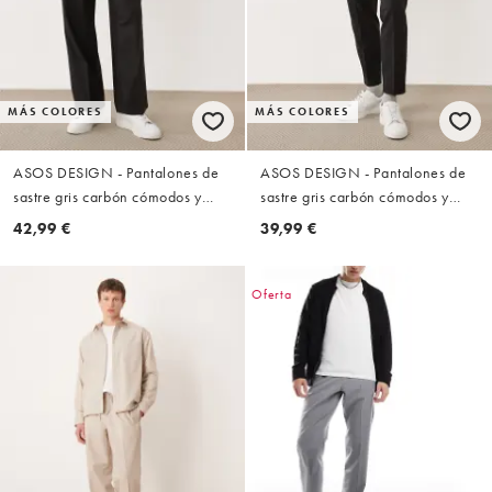
MÁS COLORES
MÁS COLORES
ASOS DESIGN - Pantalones de
ASOS DESIGN - Pantalones de
sastre gris carbón cómodos y
sastre gris carbón cómodos y
elásticos de pernera ancha con
elásticos de corte tapered con
42,99 €
39,99 €
cinturilla elástica
cinturilla elástica
Oferta