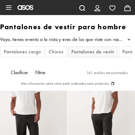
Saltar al contenido principal
Pantalones de vestir para hombre
Vaya, tienes evento a la vista y eres de los que viste con vaquero
...
Pantalones cargo
Chinos
Pantalones de vestir
Pantal
Clasificar
Filtrar
161 estilos encontrados
Más información sobre cómo están ordenados estos productos