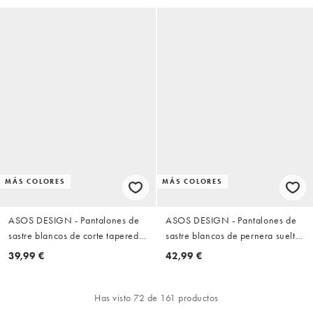
MÁS COLORES
MÁS COLORES
ASOS DESIGN - Pantalones de
ASOS DESIGN - Pantalones de
sastre blancos de corte tapered
sastre blancos de pernera suelta
extragrande con pinzas
con pinzas
39,99 €
42,99 €
Has visto 72 de 161 productos