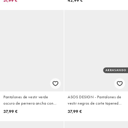
31,99 €
42,99 €
elástica de lino
y bajos vueltos
ARRASANDO
Pantalones de vestir verde
ASOS DESIGN - Pantalones de
oscuro de pernera ancha con
vestir negros de corte tapered
pinzas de ASOS DESIGN
con cintura elástica y bajos
37,99 €
37,99 €
vueltos