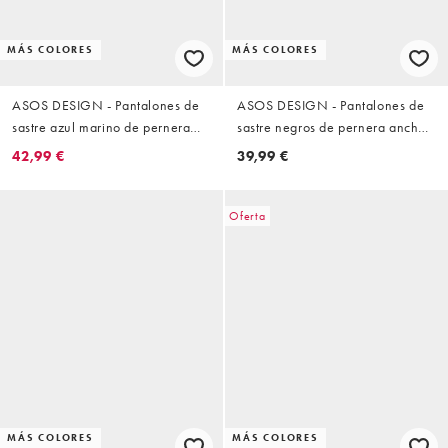
MÁS COLORES
MÁS COLORES
ASOS DESIGN - Pantalones de
ASOS DESIGN - Pantalones de
sastre azul marino de pernera
sastre negros de pernera ancha
barrel ancha con cinturón de
sin cierres
42,99 €
39,99 €
tejido rico en lino
Oferta
MÁS COLORES
MÁS COLORES