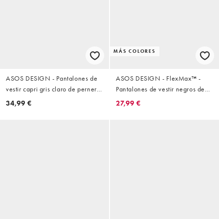
MÁS COLORES
ASOS DESIGN - Pantalones de
ASOS DESIGN - FlexMax™ -
vestir capri gris claro de pernera
Pantalones de vestir negros de
recta
corte recto con cinturilla elástica
34,99 €
27,99 €