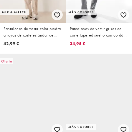
MIX & MATCH
MÁS COLORES
Pantalones de vestir color piedra
Pantalones de vestir grises de
a rayas de corte estándar de
corte tapered suelto con cordón
ASOS DESIGN (parte de un
ajustable de Jack & Jones
42,99 €
34,95 €
conjunto)
Oferta
MÁS COLORES