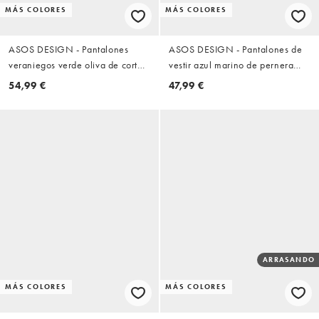
MÁS COLORES
MÁS COLORES
ASOS DESIGN - Pantalones
ASOS DESIGN - Pantalones de
veraniegos verde oliva de corte
vestir azul marino de pernera
tapered extragrande con pinzas
ancha con raya diplomática y
54,99 €
47,99 €
de lana
pinzas de lino
ARRASANDO
MÁS COLORES
MÁS COLORES