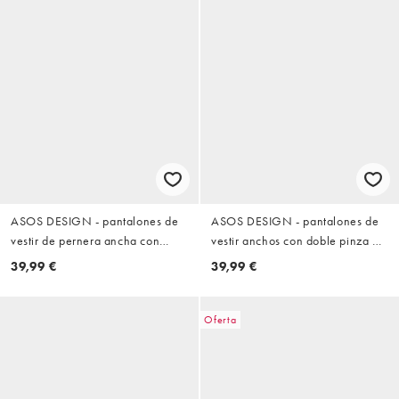
ASOS DESIGN - pantalones de
ASOS DESIGN - pantalones de
vestir de pernera ancha con
vestir anchos con doble pinza en
doble pinza en piedra
azul marino
39,99 €
39,99 €
Oferta