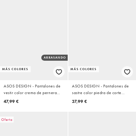
ARRASANDO
MÁS COLORES
MÁS COLORES
ASOS DESIGN - Pantalones de
ASOS DESIGN - Pantalones de
vestir color crema de pernera
sastre color piedra de corte
ancha con cinturón de tejido
tapered sin cierres
47,99 €
37,99 €
texturizado
Oferta