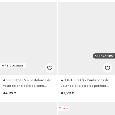
ARRASANDO
MÁS COLORES
ASOS DESIGN - Pantalones de
ASOS DESIGN - Pantalones de
vestir color piedra de corte
vestir color piedra de pernera
tapered holgado con pinzas
suelta con pinzas dobles
34,99 €
42,99 €
Oferta