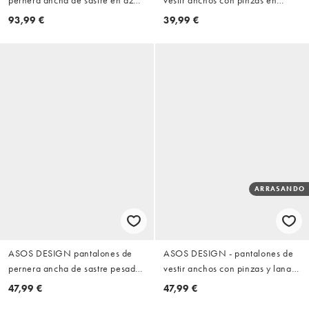
pernera ancha de sastre en azul
vestir anchos con pinzas en
marino
marrón cálido
93,99 €
39,99 €
ARRASANDO
ASOS DESIGN pantalones de
ASOS DESIGN - pantalones de
pernera ancha de sastre pesados
vestir anchos con pinzas y lana
de algodón 100 % en negro
en espiga gris carbón
47,99 €
47,99 €