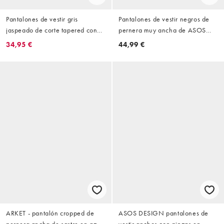
Pantalones de vestir gris
Pantalones de vestir negros de
jaspeado de corte tapered con
pernera muy ancha de ASOS
cordón ajustable en la cintura de
DESIGN
34,95 €
44,99 €
Jack & Jones
ARKET - pantalón cropped de
ASOS DESIGN pantalones de