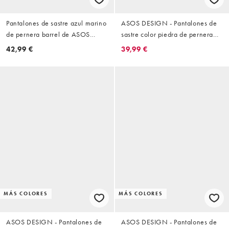
Pantalones de sastre azul marino
ASOS DESIGN - Pantalones de
de pernera barrel de ASOS
sastre color piedra de pernera
DESIGN
barrel con textura acanalada
42,99 €
39,99 €
MÁS COLORES
MÁS COLORES
ASOS DESIGN - Pantalones de
ASOS DESIGN - Pantalones de