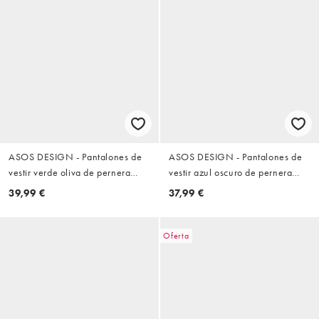
ASOS DESIGN - Pantalones de
ASOS DESIGN - Pantalones de
vestir verde oliva de pernera
vestir azul oscuro de pernera
ancha con pinzas
ancha con pinzas
39,99 €
37,99 €
Oferta