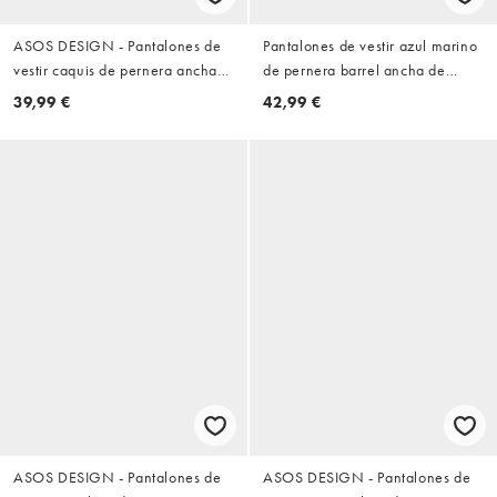
ASOS DESIGN - Pantalones de
Pantalones de vestir azul marino
vestir caquis de pernera ancha
de pernera barrel ancha de
con pinzas dobles
ASOS DESIGN
39,99 €
42,99 €
ASOS DESIGN - Pantalones de
ASOS DESIGN - Pantalones de