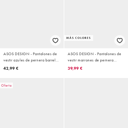
MÁS COLORES
ASOS DESIGN - Pantalones de
ASOS DESIGN - Pantalones de
vestir azules de pernera barrel
vestir marrones de pernera
ancha con pinzas
barrel con cinturón de tejido
42,99 €
39,99 €
efecto lino
Oferta