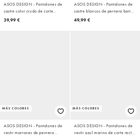
ASOS DESIGN - Pantalones de
ASOS DESIGN - Pantalones de
sastre color crudo de corte
sastre blancos de pernera barrel
tapered extragrande con pinzas
ancha de tejido texturizado
39,99 €
49,99 €
MÁS COLORES
MÁS COLORES
ASOS DESIGN - Pantalones de
ASOS DESIGN - Pantalones de
vestir marrones de pernera
vestir azul marino de corte recto
barrel ancha de tejido
con cinturilla elástica FlexMax™