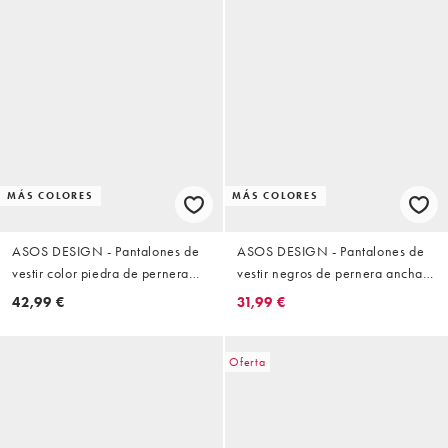
MÁS COLORES
MÁS COLORES
ASOS DESIGN - Pantalones de
ASOS DESIGN - Pantalones de
vestir color piedra de pernera
vestir negros de pernera ancha
barrel
con cinturilla elástica FlexMax™
42,99 €
31,99 €
Oferta