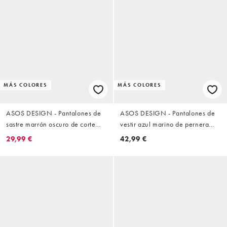
MÁS COLORES
MÁS COLORES
ASOS DESIGN - Pantalones de
ASOS DESIGN - Pantalones de
sastre marrón oscuro de corte
vestir azul marino de pernera
tapered sin cierres
suelta con pinzas
29,99 €
42,99 €