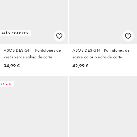
MÁS COLORES
ASOS DESIGN - Pantalones de
ASOS DESIGN - Pantalones de
vestir verde salvia de corte
sastre color piedra de corte
tapered
tapered extragrande con
34,99 €
42,99 €
cinturilla elástica
Oferta