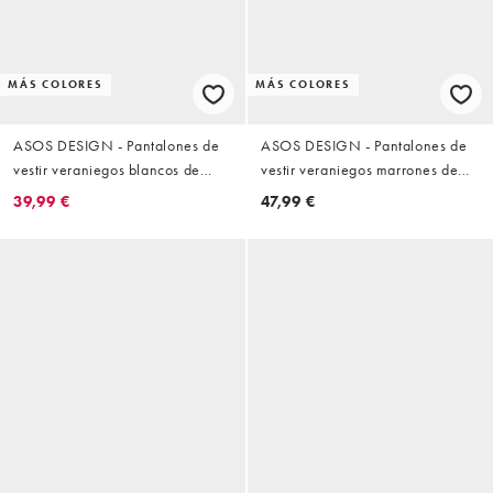
MÁS COLORES
MÁS COLORES
ASOS DESIGN - Pantalones de
ASOS DESIGN - Pantalones de
vestir veraniegos blancos de
vestir veraniegos marrones de
pernera ancha de algodón
pernera ancha de algodón
39,99 €
47,99 €