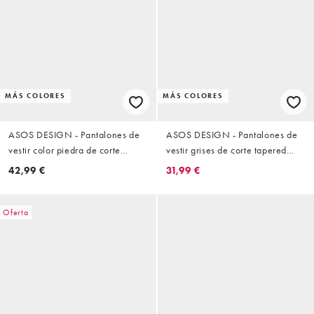
MÁS COLORES
MÁS COLORES
ASOS DESIGN - Pantalones de
ASOS DESIGN - Pantalones de
vestir color piedra de corte
vestir grises de corte tapered
tapered extragrande con pinzas
extragrande de sarga
42,99 €
31,99 €
de sarga
Oferta