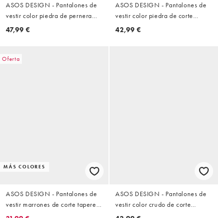
ASOS DESIGN - Pantalones de
ASOS DESIGN - Pantalones de
vestir color piedra de pernera
vestir color piedra de corte
ancha con pinzas y raya
tapered con raya diplomática y
47,99 €
42,99 €
diplomática de lino
cinturilla elástica de lino
Oferta
MÁS COLORES
ASOS DESIGN - Pantalones de
ASOS DESIGN - Pantalones de
vestir marrones de corte tapered
vestir color crudo de corte
con raya diplomática y cinturilla
tapered extragrande con pinzas