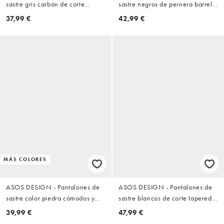
sastre gris carbón de corte
sastre negros de pernera barrel
tapered sin cierres
ancha con pinzas
37,99 €
42,99 €
MÁS COLORES
ASOS DESIGN - Pantalones de
ASOS DESIGN - Pantalones de
sastre color piedra cómodos y
sastre blancos de corte tapered
elásticos de corte tapered con
con trabillas ajustables laterales
39,99 €
47,99 €
cinturilla elástica
de tejido rico en lino