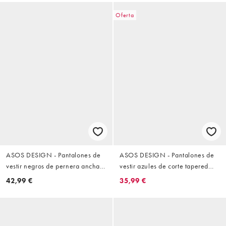
Oferta
ASOS DESIGN - Pantalones de
ASOS DESIGN - Pantalones de
vestir negros de pernera ancha
vestir azules de corte tapered
con cintura elástica de sirsaca
con cinturilla elástica de sirsaca
42,99 €
35,99 €