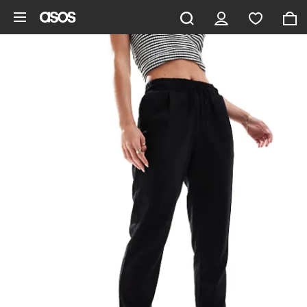
Gå til hovedindhold